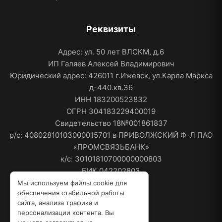
Реквизиты
Адрес: ул. 50 лет ВЛСКМ, д.6
ИП Галяев Алексей Владимирович
Юридический адрес: 426011 г.Ижевск, ул.Карла Маркса
д-440.кв.36
ИНН 183200523832
ОГРН 304183229400019
Свидетельство 18№001861837
р/с: 40802810103000015701 в ПРИВОЛЖСКИЙ Ф-Л ПАО
«ПРОМСВЯЗЬБАНК»
к/с: 30101810700000000803
БИК 042202803
Мы используем файлы cookie для
обеспечения стабильной работы
Мы в соцсетях
сайта, анализа трафика и
персонализации контента. Вы